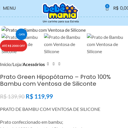
ESTÁ LIBERADO PARA COMPRAS
0
MENU
R$
0,0
Clique para ampliar
-14%
ATÉ R$ 2000 OFF
Início
Loja
Acessórios
Prato Green Hipopótamo – Prato 100%
Bambu com Ventosa de Siliconte
R$
119,99
R$
139,90
PRATO DE BAMBU COM VENTOSA DE SILICONE
Prato confeccionado em bambu;