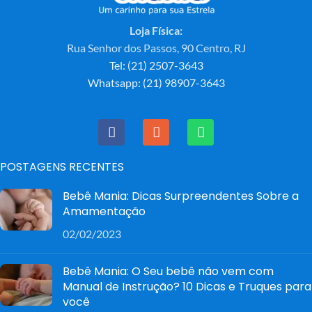
massagem e sucção, e
de segurar e super colorido,
Loja Física:
mais de 10 níveis de
ideal para atrair a atenção dos
intensidade.
pequenos!
Rua Senhor dos Passos, 90 Centro, RJ
E além disso, vem com tampa
Tel: (21) 2507-3643
protetora para transporte e
Whatsapp: (21) 98907-3643
cabo usb. Pode ser carregada
na tomada ou no carro, use
onde precisar.
POSTAGENS RECENTES
Bebê Mania: Dicas Surpreendentes Sobre a
Amamentação
02/02/2023
Bebê Mania: O Seu bebê não vem com
Manual de Instrução? 10 Dicas e Truques para
você