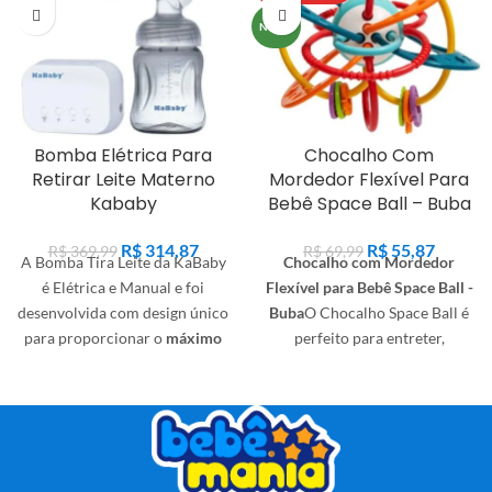
NOVO
Bomba Elétrica Para
Chocalho Com
Retirar Leite Materno
Mordedor Flexível Para
Kababy
Bebê Space Ball – Buba
R$
314,87
R$
55,87
R$
369,99
R$
69,99
A Bomba Tira Leite da KaBaby
Chocalho com Mordedor
é Elétrica e Manual e foi
Flexível para Bebê Space Ball -
desenvolvida com design único
Buba
O Chocalho Space Ball é
para proporcionar o
máximo
perfeito para entreter,
de conforto e praticidade na
desenvolver os sentidos do
hora da extração do leite.
Fácil
bebê e massagear a gengiva.
de montar e desmontar, ela é
Macio e com arcos flexíveis,
super prática de higienizar e
estimula o tato, auxiliando o
esterilizar.
A Bomba Tira Leite
pequeno a descobrir novas
da KaBaby conta com 2 modos:
formas.
Seu design é leve, fácil