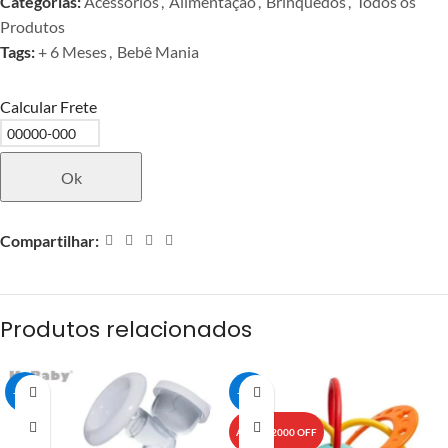
Categorias:
Acessórios
,
Alimentação
,
Brinquedos
,
Todos os
Produtos
Tags:
+ 6 Meses
,
Bebê Mania
Calcular Frete
Ok
Compartilhar:
Produtos relacionados
-15%
-20%
ATÉ R$ 2000 OFF